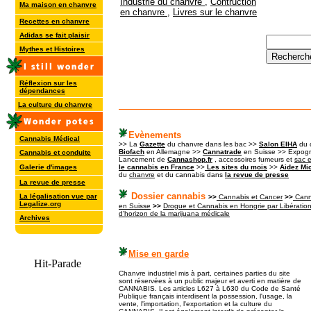
Industrie du chanvre
,
Contruction
Ma maison en chanvre
en chanvre
,
Livres sur le chanvre
Recettes en chanvre
Adidas se fait plaisir
Mythes et Histoires
Réflexion sur les
dépendances
La culture du chanvre
Evènements
Cannabis Médical
>> La
Gazette
du chanvre dans les bac >>
Salon EIHA
du c
Biofach
en Allemagne >>
Cannatrade
en Suisse >> Expog
Cannabis et conduite
Lancement de
Cannashop.fr
, accessoires fumeurs et
sac 
Galerie d'images
le cannabis en France
>>
Les sites du mois
>>
Aidez Mi
du
chanvre
et du cannabis dans
la revue de presse
La revue de presse
Dossier cannabis
La légalisation vue par
>>
Cannabis et Cancer
>>
Cann
Legalize.org
en Suisse
>>
Drogue et Cannabis en Hongrie par Libératio
d'horizon de la
marijuana médicale
Archives
Mise en garde
Chanvre industriel mis à part, certaines parties du site
sont réservées à un public majeur et averti en matière de
CANNABIS. Les articles L627 à L630 du Code de Santé
Publique français interdisent la possession, l'usage, la
vente, l'importation, l'exportation et la culture du