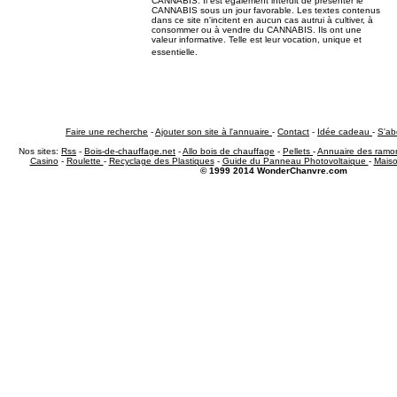
CANNABIS. Il est également interdit de présenter le
CANNABIS sous un jour favorable. Les textes contenus
dans ce site n'incitent en aucun cas autrui à cultiver, à
consommer ou à vendre du CANNABIS. Ils ont une
valeur informative. Telle est leur vocation, unique et
essentielle.
Faire une recherche
-
Ajouter son site à l'annuaire
-
Contact
-
Idée cadeau
-
S'ab
Nos sites:
Rss
-
Bois-de-chauffage.net
-
Allo bois de chauffage
-
Pellets
-
Annuaire des ramon
Casino
-
Roulette
-
Recyclage des Plastiques
-
Guide du Panneau Photovoltaique
-
Maiso
© 1999 2014 WonderChanvre.com
.