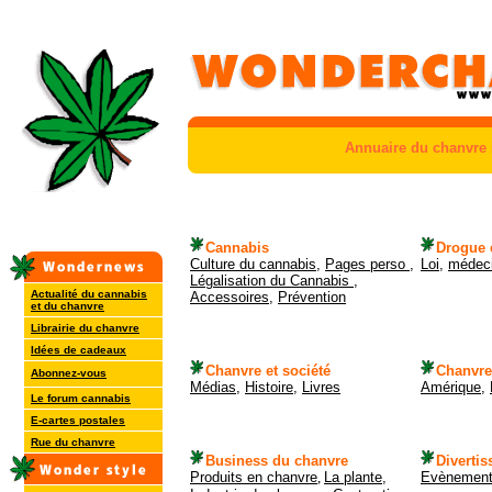
Annuaire du chanvre i
Cannabis
Drogue 
Culture du cannabis
,
Pages perso
,
Loi
,
médec
Légalisation du Cannabis
,
Actualité du cannabis
Accessoires
,
Prévention
et du chanvre
Librairie du chanvre
Idées de cadeaux
Chanvre et société
Chanvre 
Abonnez-vous
Médias
,
Histoire
,
Livres
Amérique
,
Le forum cannabis
E-cartes postales
Rue du chanvre
Business du chanvre
Diverti
Produits en chanvre
,
La plante
,
Evènemen